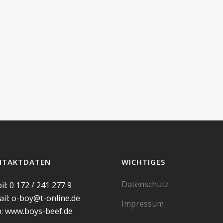
NTAKTDATEN
WICHTIGES
Datenschutz
l: 0 172 / 241 277 9
il: o-boy@t-online.de
Impressum
: www.boys-beef.de