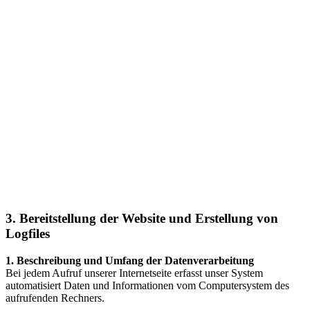
oder einer anderen natürlichen Person eine Verarbeitung
personenbezogener Daten erforderlich machen, dient Art. 6 Abs. 1
lit. d DSGVO als Rechtsgrundlage.
Ist die Verarbeitung zur Wahrung eines berechtigten Interesses
unseres Unternehmens oder eines Dritten erforderlich und
überwiegen die Interessen, Grundrechte und Grundfreiheiten des
Betroffenen das erstgenannte Interesse nicht, so dient Art. 6 Abs. 1
lit. f DSGVO als Rechtsgrundlage für die Verarbeitung.
3. Bereitstellung der Website und Erstellung von
Logfiles
1. Beschreibung und Umfang der Datenverarbeitung
Bei jedem Aufruf unserer Internetseite erfasst unser System
automatisiert Daten und Informationen vom Computersystem des
aufrufenden Rechners.