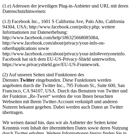
(1.e) Adressen der jeweiligen Plug-in-Anbieter und URL mit deren
Datenschutzhinweisen:
(1.f) Facebook Inc., 1601 S California Ave, Palo Alto, California
94304, USA; http://www.facebook.com/policy.php; weitere
Informationen zur Datenerhebung:
http://www.facebook.com/help/186325668085084,
http://www.facebook.com/about/privacy/your-info-on-
other#applications sowie
http://www.facebook.com/about/privacy/your-info#everyoneinfo.
Facebook hat sich dem EU-US-Privacy-Shield unterworfen,
https://www.privacyshield.gov/EU-US-Framework.
(2) Auf unseren Seiten sind Funktionen des
Dienstes
Twitter
eingebunden. Diese Funktionen werden
angeboten durch die Twitter Inc., 795 Folsom St., Suite 600, San
Francisco, CA 94107, USA. Durch das Benutzen von Twitter und
der Funktion „Re-Tweet“ werden die von Ihnen besuchten
Webseiten mit Ihrem Twitter-Account verknüpft und anderen
Nutzern bekannt gegeben. Dabei werden auch Daten an Twitter
übertragen.
Wir weisen darauf hin, dass wir als Anbieter der Seiten keine
Kenntnis vom Inhalt der übermittelten Daten sowie deren Nutzung
durch Twitter erhalten. Weitere Informationen hierzu finden Sie in