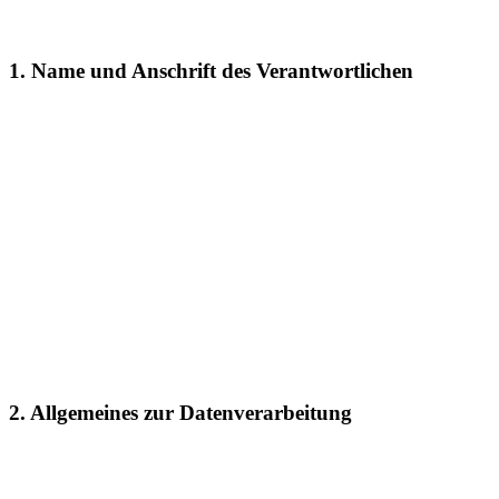
1. Name und Anschrift des Verantwortlichen
Der Verantwortliche im Sinne der Datenschutz-Grundverordnung
und anderer nationaler Datenschutzgesetze der Mitgliedsstaaten
sowie sonstiger datenschutzrechtlicher Bestimmungen ist:
Oliver Boy
Bergdahlsweg 40
47509 Rheurdt
Deutschland
Tel.: 0 28 45 – 609 814
E-Mail:O-Boy@t-online.de
Website: www.boys-beef.de
2. Allgemeines zur Datenverarbeitung
1. Umfang der Verarbeitung personenbezogener Daten
Wir erheben und verwenden personenbezogene Daten unserer
Nutzer grundsätzlich nur, soweit dies zur Bereitstellung einer