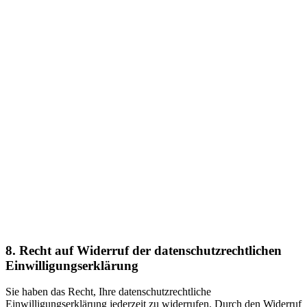
dass die Sie betreffenden personenbezogenen Daten direkt von
einem Verantwortlichen einem anderen Verantwortlichen übermittelt
werden, soweit dies technisch machbar ist. Freiheiten und Rechte
anderer Personen dürfen hierdurch nicht beeinträchtigt werden.
Das Recht auf Datenübertragbarkeit gilt nicht für eine Verarbeitung
personenbezogener Daten, die für die Wahrnehmung einer Aufgabe
erforderlich ist, die im öffentlichen Interesse liegt oder in Ausübung
öffentlicher Gewalt erfolgt, die dem Verantwortlichen übertragen
wurde.
8. Recht auf Widerruf der datenschutzrechtlichen
Einwilligungserklärung
Sie haben das Recht, Ihre datenschutzrechtliche
Einwilligungserklärung jederzeit zu widerrufen. Durch den Widerruf