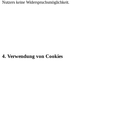
Nutzers keine Widerspruchsmöglichkeit.
4. Verwendung von Cookies
a) Beschreibung und Umfang der Datenverarbeitung
Unsere Webseite verwendet Cookies. Bei Cookies handelt es sich
um Textdateien, die im Internetbrowser bzw. vom Internetbrowser
auf dem Computersystem des Nutzers gespeichert werden. Ruft ein
Nutzer eine Website auf, so kann ein Cookie auf dem
Betriebssystem des Nutzers gespeichert werden. Dieser Cookie
enthält eine charakteristische Zeichenfolge, die eine eindeutige
Identifizierung des Browsers beim erneuten Aufrufen der Website
ermöglicht.
Wir setzen Cookies ein, um unsere Website nutzerfreundlicher zu