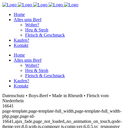
Home
Alles ums Beef
Woher?
Heu & Stroh
Fleisch & Geschmack
Kaufen?
Kontakt
Home
Alles ums Beef
Woher?
Heu & Stroh
Fleisch & Geschmack
Kaufen?
Kontakt
Datenschutz • Boys-Beef • Made in Rheurdt • Fleisch vom
Niederrhein
16641
page-template,page-template-full_width,page-template-full_width-
php,page,page-id-
16641,ajax_fade,page_not_loaded,,no_animation_on_touch,qode-
theme-ver-8.0,wpb-js-composer js-comp-ver-6.0.5,vc_responsive