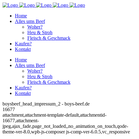
Home
Alles ums Beef
Woher?
Heu & Stroh
Fleisch & Geschmack
Kaufen?
Kontakt
Home
Alles ums Beef
Woher?
Heu & Stroh
Fleisch & Geschmack
Kaufen?
Kontakt
boysbeef_head_impressum_2 - boys-beef.de
16677
attachment,attachment-template-default,attachmentid-
16677,attachment-
jpeg,ajax_fade,page_not_loaded,,no_animation_on_touch,qode-
theme-ver-8.0,wpb-js-composer js-comp-ver-6.0.5,vc_responsive