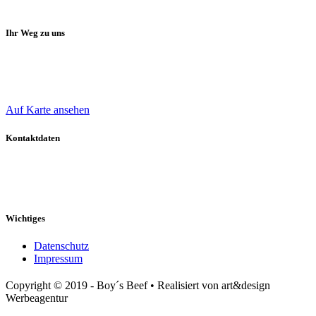
Ihr Weg zu uns
Oliver Boy
Bergdahlsweg 40
47509 Rheurdt
Auf Karte ansehen
Kontaktdaten
Mobil: 0 172 / 241 277 9
E-Mail: o-boy@t-online.de
Web: www.boys-beef.de
Wichtiges
Datenschutz
Impressum
Copyright © 2019 - Boy´s Beef • Realisiert von art&design
Werbeagentur