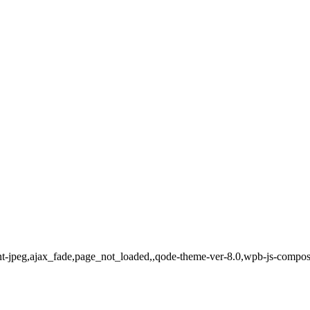
nt-jpeg,ajax_fade,page_not_loaded,,qode-theme-ver-8.0,wpb-js-compos