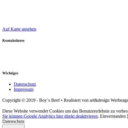
Oliver Boy
Bergdahlsweg 40
47509 Rheurdt
Auf Karte ansehen
Kontaktdaten
Mobil: 0 172 / 241 277 9
E-Mail: o-boy@t-online.de
Web: www.boys-beef.de
Wichtiges
Datenschutz
Impressum
Copyright © 2019 - Boy´s Beef • Realisiert von art&design Werbeag
Diese Website verwendet Cookies um das Benutzererlebnis zu verbess
Sie können Google Analytics hier direkt deaktivieren
.
Einverstanden
Datenschutz